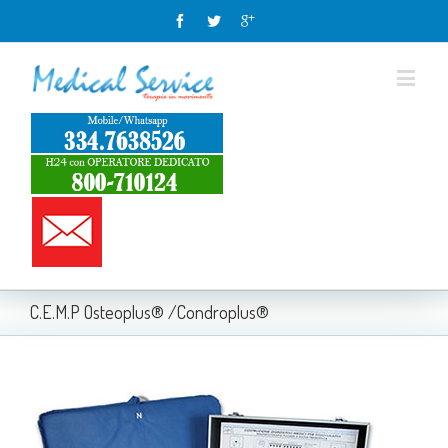
C.E.M.P Osteoplus® /Condroplus®