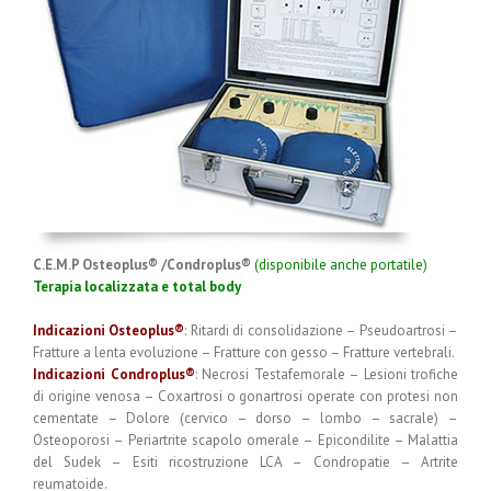
C.E.M.P Osteoplus® /Condroplus®
(disponibile anche portatile)
Terapia localizzata e total body
Indicazioni Osteoplus®
: Ritardi di consolidazione – Pseudoartrosi –
Fratture a lenta evoluzione – Fratture con gesso – Fratture vertebrali.
Indicazioni Condroplus®
: Necrosi Testafemorale – Lesioni trofiche
di origine venosa – Coxartrosi o gonartrosi operate con protesi non
cementate – Dolore (cervico – dorso – lombo – sacrale) –
Osteoporosi – Periartrite scapolo omerale – Epicondilite – Malattia
del Sudek – Esiti ricostruzione LCA – Condropatie – Artrite
reumatoide.