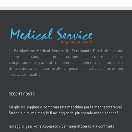
La
Fondazione Medical Service Dr. Ferdinando Pucci
offre, come
scopo statutario, ed in attuazione del codice etico di
comportamento, grazie al contributo di aderenti e sostenitori, servizi
di assistenza sanitaria rivolti a persone invalidate fisiche per
infortunio/malattia.
RECENT POSTS
Meglio noleggiare o comprare una macchina per la magnetoterapia?
Strano a dirsi ma meglio il noleggio: chi più spende meno spende!
noleggio igea i-one Apparecchi per magnetoterapia a confronto